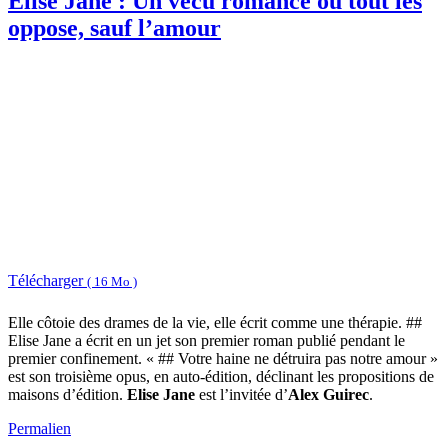
Elise Jane : Un vécu romancé où tout les
oppose, sauf l’amour
Télécharger
( 16 Mo )
Elle côtoie des drames de la vie, elle écrit comme une thérapie. ##
Elise Jane a écrit en un jet son premier roman publié pendant le
premier confinement. « ## Votre haine ne détruira pas notre amour »
est son troisième opus, en auto-édition, déclinant les propositions de
maisons d’édition.
Elise Jane
est l’invitée d’
Alex Guirec
.
Permalien